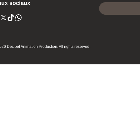
ux sociaux
X
TikTok
WhatsApp
026 Decibel Animation Production. All rights reserved.