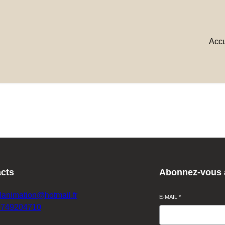
Accu
cts
Abonnez-vous à
lanimation@hotmail.fr
E-MAIL
*
0749204710