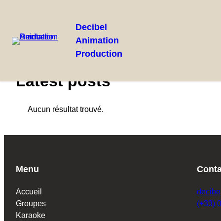
Decibel
Animation
Aller
Production
au
contenu
Latest posts
Aucun résultat trouvé.
Menu
Conta
Accueil
decibe
Groupes
(+33) 
Karaoke