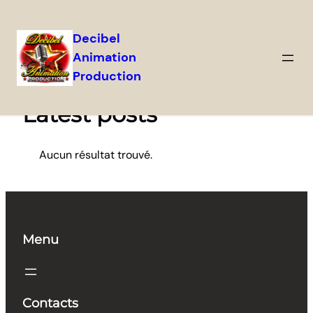
Decibel
Animation
Aller
Production
au
contenu
Latest posts
Aucun résultat trouvé.
Menu
Contacts