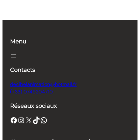
Menu
Contacts
decibelanimation@hotmail.fr
(+33) 0749204710
Réseaux sociaux
Facebook
Instagram
X
TikTok
WhatsApp