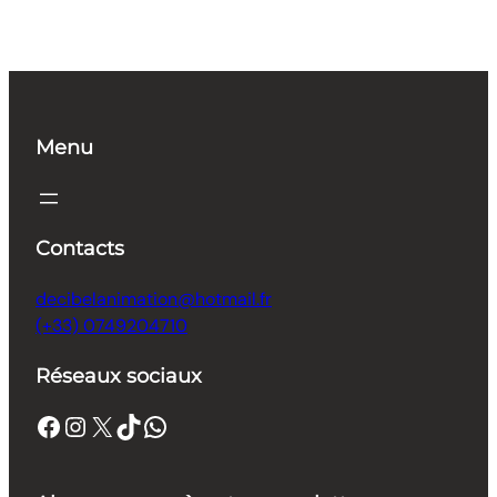
Menu
Contacts
decibelanimation@hotmail.fr
(+33) 0749204710
Réseaux sociaux
Facebook
Instagram
X
TikTok
WhatsApp