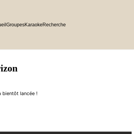
eil
Groupes
Karaoke
Recherche
rizon
 bientôt lancée !