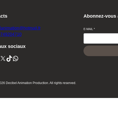
cts
Abonnez-vous à
lanimation@hotmail.fr
E-MAIL
*
0749204710
ux sociaux
X
TikTok
WhatsApp
026 Decibel Animation Production. All rights reserved.