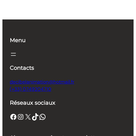
Menu
Contacts
decibelanimation@hotmail.fr
(+33) 0749204710
Réseaux sociaux
Facebook
Instagram
X
TikTok
WhatsApp