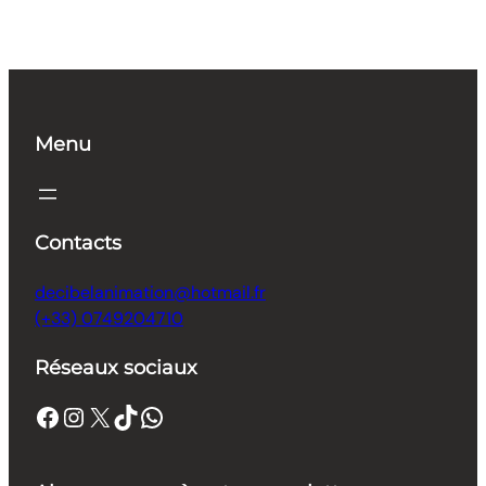
Menu
Contacts
decibelanimation@hotmail.fr
(+33) 0749204710
Réseaux sociaux
Facebook
Instagram
X
TikTok
WhatsApp