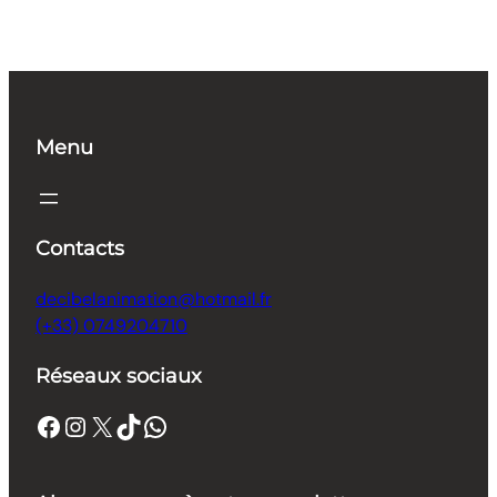
Menu
Contacts
decibelanimation@hotmail.fr
(+33) 0749204710
Réseaux sociaux
Facebook
Instagram
X
TikTok
WhatsApp